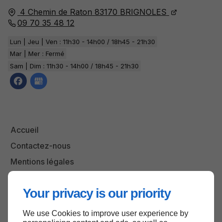
4 Chemin de Raton
83170
BRIGNOLES
09 70 35 48 12
Lun | Jeu | Ven : 11h30 - 14h00 / 18h45 - 21h30
Mar | Mer : Fermé
Sam | Dim : 11h30 - 14h00 / 18h45 - 21h30
Accueil
Contactez-nous
Mentions légales
Plan du site
Your privacy is our priority
We use Cookies to improve user experience by
Haut de page